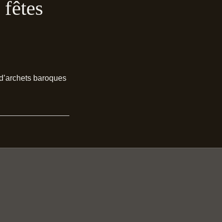
 fêtes
s d’archets baroques