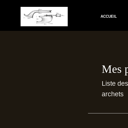
Aller
au
ACCUEIL
contenu
Mes p
Liste de
archets